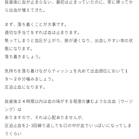
抜歯後に血が止まらない、最初は止まっていたのに、家に帰ってか
ら出血が増えてきた。
まず、落ち着くことが大事です。
適切な手当てをすれば血は止まります。
焦ってしまうと血圧が上がり、脈が速くなり、出血しやすい体の状
態になります。
落ち着きましょう。
気持ちを落ち着けながらティッシュを丸めて出血部位において１
５〜２０分噛みましょう。
圧迫止血になります。
抜歯後２４時間以内は血の味がする程度の滲むような出血（ウージ
ング）は
ありますので、それは心配ありませんが、
圧迫止血を2~3回繰り返しても口の中が血でいっぱいになってしま
うくらい