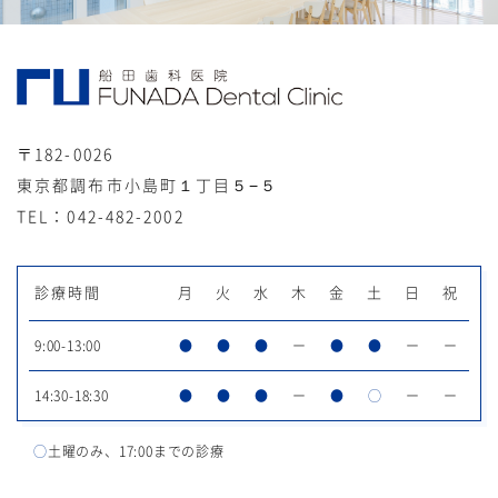
〒182-0026
東京都調布市小島町１丁目５−５
TEL：042-482-2002
診療時間
月
火
水
木
金
土
日
祝
9:00-13:00
●
●
●
ー
●
●
ー
ー
14:30-18:30
●
●
●
ー
●
◯
ー
ー
◯
土曜のみ、17:00までの診療